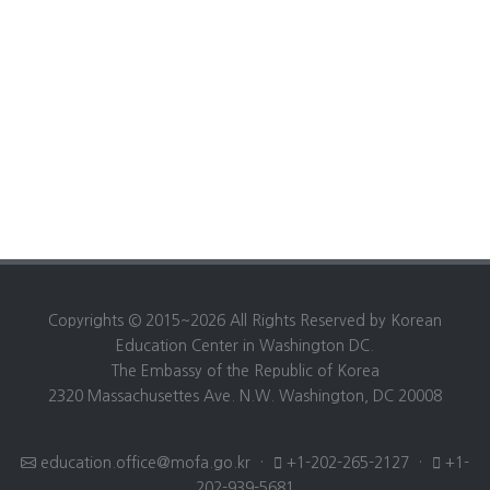
Copyrights © 2015~2026 All Rights Reserved by Korean
Education Center in Washington DC.
The Embassy of the Republic of Korea
2320 Massachusettes Ave. N.W. Washington, DC 20008
education.office@mofa.go.kr
·
+1-202-265-2127
·
+1-
202-939-5681