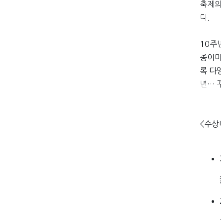
축제의
다.
10주
종이마
록 다
년… 
<수상
짧은 