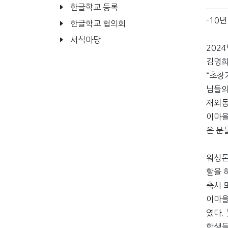
한글학교 등록
-10
한글학교 협의회
서식마당
202
김명희
“초창
님들의
재외동
이마을
은 분
워싱톤
할을 
축사 
이마을
였다.
학생들