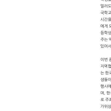
밀러도
국학교
시간을
에게 
등학생
주는 
있어서
이번 
지역협
는 한
생들이
행사에
며, 
로 주
가위상