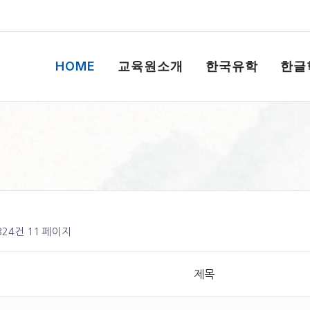
HOME
교육원소개
한국유학
한글
 324건
11 페이지
제목