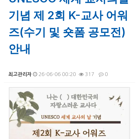
기념 제 2회 K-교사 어워
즈(수기 및 숏폼 공모전)
안내
26-06-06 00:20
317
0
최고관리자
본문